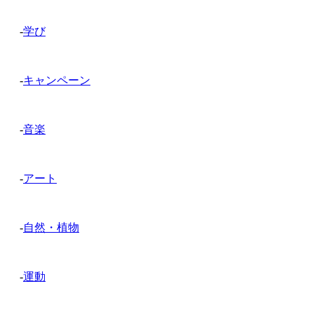
-
学び
-
キャンペーン
-
音楽
-
アート
-
自然・植物
-
運動