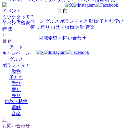
目 的
イベント
ミツケタって？
アート
キャンペーン
グルメ
ボランティア
動物
子ども
学び
イベント検索
癒し
祭り
自然・植物
運動
音楽
特 集
〉
掲載希望
お問い合わせ
目 的
アート
キャンペーン
グルメ
ボランティア
動物
子ども
学び
癒し
祭り
自然・植物
運動
音楽
〉
お問い合わせ