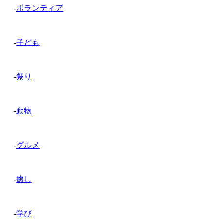
-
ボランティア
-
子ども
-
祭り
-
動物
-
グルメ
-
癒し
-
学び