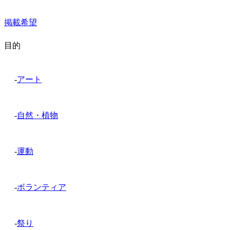
掲載希望
目的
-
アート
-
自然・植物
-
運動
-
ボランティア
-
祭り