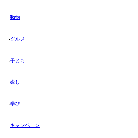
-
動物
-
グルメ
-
子ども
-
癒し
-
学び
-
キャンペーン