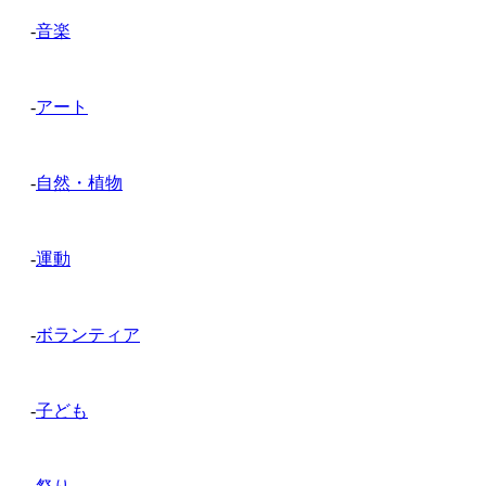
-
音楽
-
アート
-
自然・植物
-
運動
-
ボランティア
-
子ども