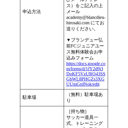
ス）をご記入の上
申込方法
メール
academy@blancdieu-
hirosaki.com にてお
送りください。
▼ブランデュー弘
前FCジュニアユー
ス無料体験会お申
込みフォーム
https://docs.google.co
m/forms/d/1fY2d9j3
DoKF5VzURO43SS
GbWL8PHGZs3XG
UUmGrdNok/edit
（無料）駐車場あ
駐車場
り
［持ち物］
サッカー道具一
式、トレーニング