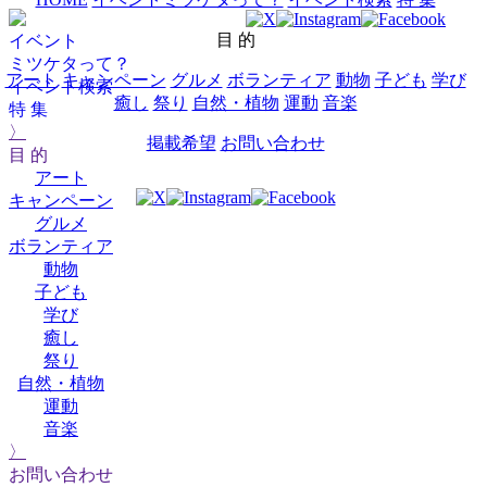
目 的
イベント
ミツケタって？
アート
キャンペーン
グルメ
ボランティア
動物
子ども
学び
イベント検索
癒し
祭り
自然・植物
運動
音楽
特 集
〉
掲載希望
お問い合わせ
目 的
アート
キャンペーン
グルメ
ボランティア
動物
子ども
学び
癒し
祭り
自然・植物
運動
音楽
〉
お問い合わせ