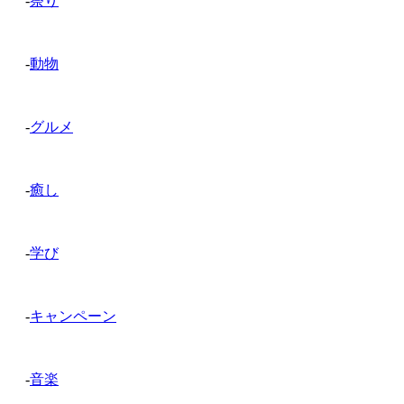
-
祭り
-
動物
-
グルメ
-
癒し
-
学び
-
キャンペーン
-
音楽