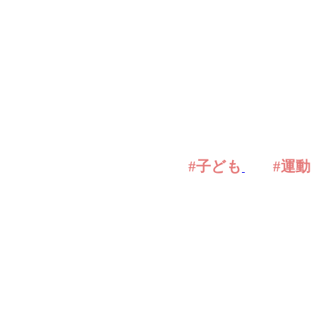
#子ども
#運動