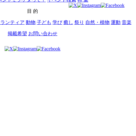
目 的
ボランティア
動物
子ども
学び
癒し
祭り
自然・植物
運動
音楽
掲載希望
お問い合わせ