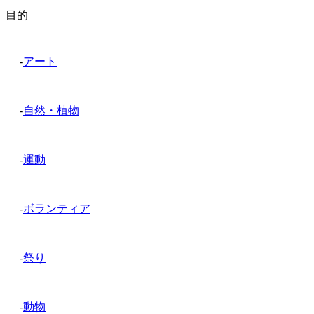
目的
-
アート
-
自然・植物
-
運動
-
ボランティア
-
祭り
-
動物