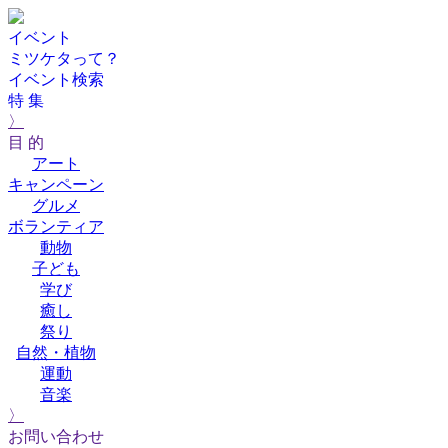
イベント
ミツケタって？
イベント検索
特 集
〉
目 的
アート
キャンペーン
グルメ
ボランティア
動物
子ども
学び
癒し
祭り
自然・植物
運動
音楽
〉
お問い合わせ