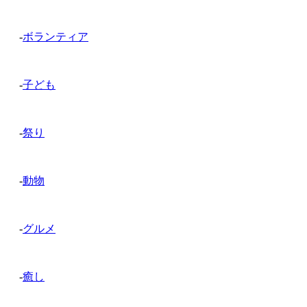
-
ボランティア
-
子ども
-
祭り
-
動物
-
グルメ
-
癒し