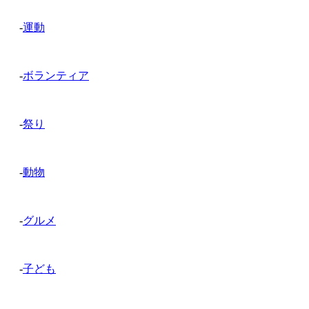
-
運動
-
ボランティア
-
祭り
-
動物
-
グルメ
-
子ども