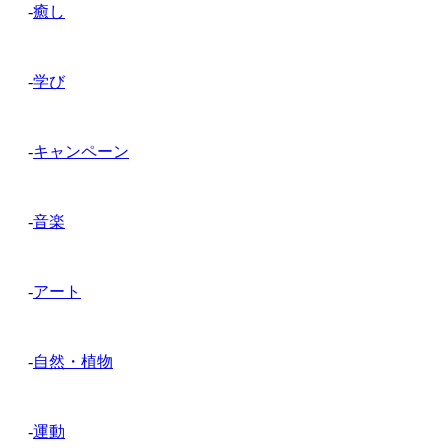
-
癒し
-
学び
-
キャンペーン
-
音楽
-
アート
-
自然・植物
-
運動