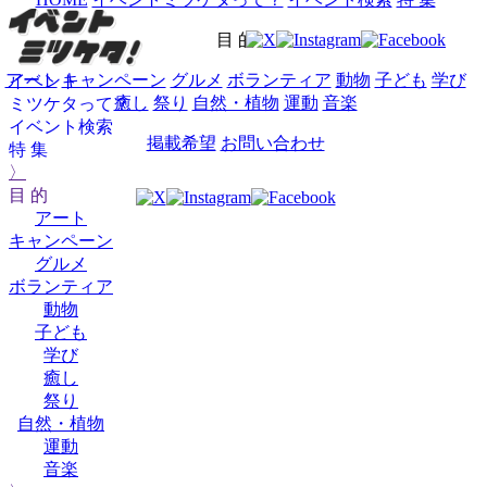
目 的
アート
キャンペーン
グルメ
ボランティア
動物
子ども
学び
イベント
癒し
祭り
自然・植物
運動
音楽
ミツケタって？
イベント検索
掲載希望
お問い合わせ
特 集
〉
目 的
アート
キャンペーン
グルメ
ボランティア
動物
子ども
学び
癒し
祭り
自然・植物
運動
音楽