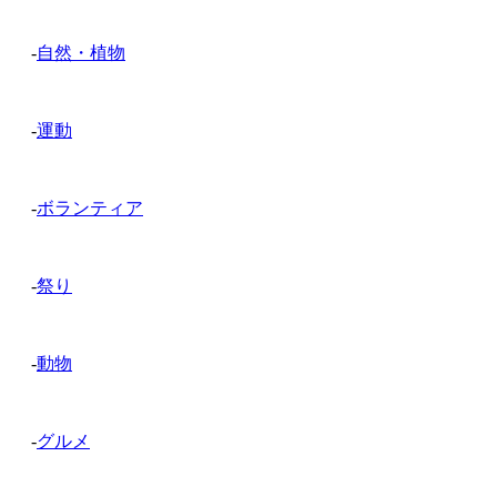
-
自然・植物
-
運動
-
ボランティア
-
祭り
-
動物
-
グルメ