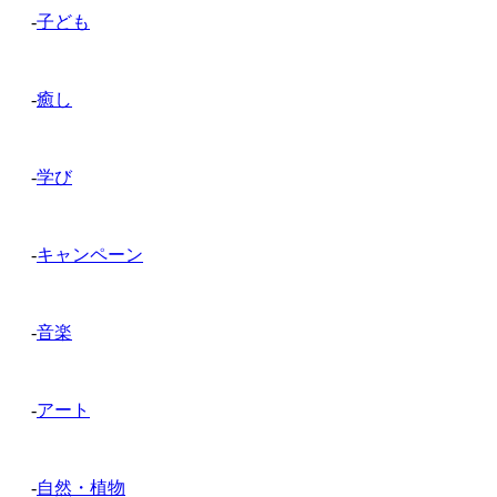
-
子ども
-
癒し
-
学び
-
キャンペーン
-
音楽
-
アート
-
自然・植物