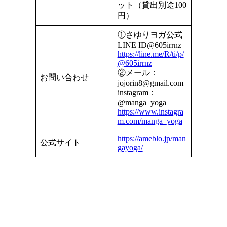
ット（貸出別途100
円）
①さゆりヨガ公式
LINE ID@605irrnz
https://line.me/R/ti/p/
@605irrnz
②メール：
お問い合わせ
jojorin8@gmail.com
instagram：
@manga_yoga
https://www.instagra
m.com/manga_yoga
https://ameblo.jp/man
公式サイト
gayoga/