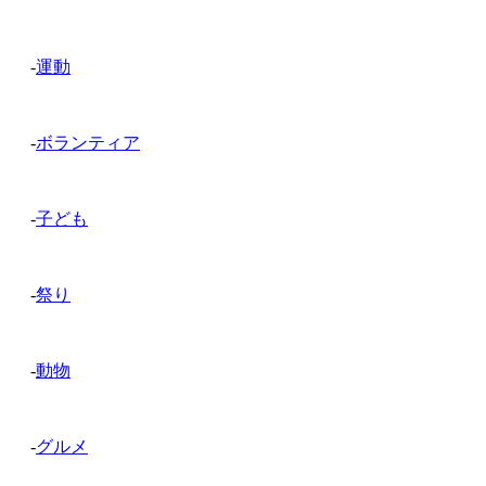
-
運動
-
ボランティア
-
子ども
-
祭り
-
動物
-
グルメ