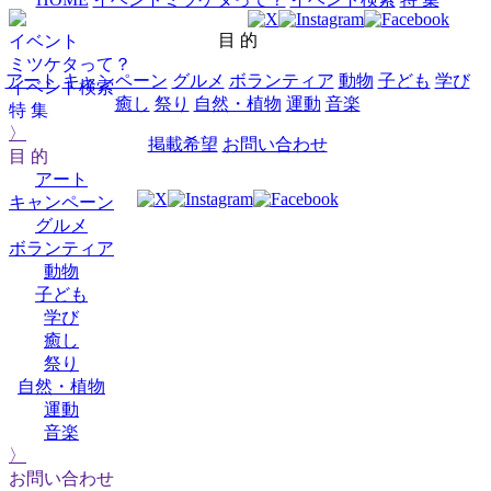
目 的
イベント
ミツケタって？
アート
キャンペーン
グルメ
ボランティア
動物
子ども
学び
イベント検索
癒し
祭り
自然・植物
運動
音楽
特 集
〉
掲載希望
お問い合わせ
目 的
アート
キャンペーン
グルメ
ボランティア
動物
子ども
学び
癒し
祭り
自然・植物
運動
音楽
〉
お問い合わせ