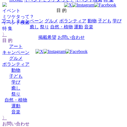
目 的
イベント
ミツケタって？
アート
キャンペーン
グルメ
ボランティア
動物
子ども
学び
イベント検索
癒し
祭り
自然・植物
運動
音楽
特 集
〉
掲載希望
お問い合わせ
目 的
アート
キャンペーン
グルメ
ボランティア
動物
子ども
学び
癒し
祭り
自然・植物
運動
音楽
〉
お問い合わせ