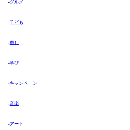
-
グルメ
-
子ども
-
癒し
-
学び
-
キャンペーン
-
音楽
-
アート