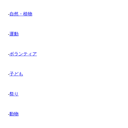
-
自然・植物
-
運動
-
ボランティア
-
子ども
-
祭り
-
動物