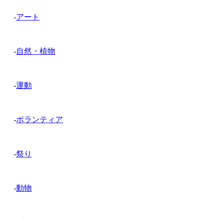
-
アート
-
自然・植物
-
運動
-
ボランティア
-
祭り
-
動物