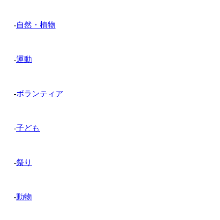
-
自然・植物
-
運動
-
ボランティア
-
子ども
-
祭り
-
動物