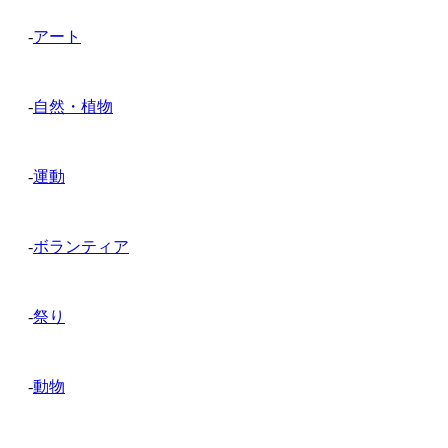
-
アート
-
自然・植物
-
運動
-
ボランティア
-
祭り
-
動物