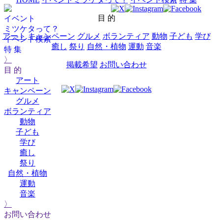
目 的
イベント
ミツケタって？
アート
キャンペーン
グルメ
ボランティア
動物
子ども
学び
イベント検索
癒し
祭り
自然・植物
運動
音楽
特 集
〉
掲載希望
お問い合わせ
目 的
アート
キャンペーン
グルメ
ボランティア
動物
子ども
学び
癒し
祭り
自然・植物
運動
音楽
〉
お問い合わせ