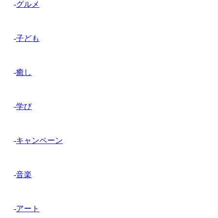
-
グルメ
-
子ども
-
癒し
-
学び
-
キャンペーン
-
音楽
-
アート