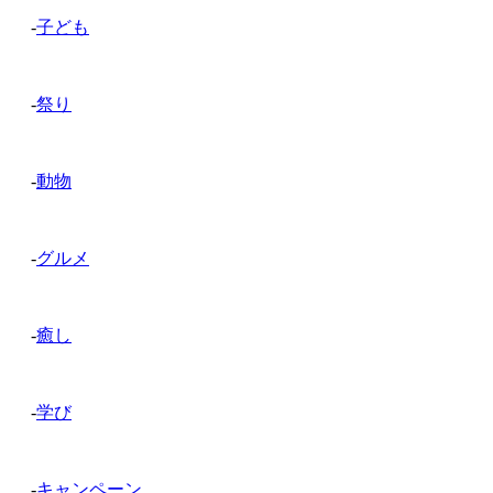
-
子ども
-
祭り
-
動物
-
グルメ
-
癒し
-
学び
-
キャンペーン