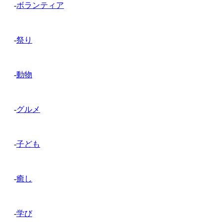
-
ボランティア
-
祭り
-
動物
-
グルメ
-
子ども
-
癒し
-
学び