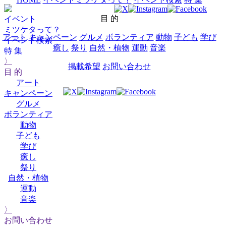
目 的
イベント
ミツケタって？
アート
キャンペーン
グルメ
ボランティア
動物
子ども
学び
イベント検索
癒し
祭り
自然・植物
運動
音楽
特 集
〉
掲載希望
お問い合わせ
目 的
アート
キャンペーン
グルメ
ボランティア
動物
子ども
学び
癒し
祭り
自然・植物
運動
音楽
〉
お問い合わせ