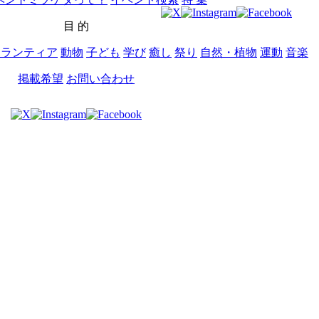
目 的
ボランティア
動物
子ども
学び
癒し
祭り
自然・植物
運動
音楽
掲載希望
お問い合わせ