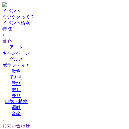
イベント
ミツケタって？
イベント検索
特 集
〉
目 的
アート
キャンペーン
グルメ
ボランティア
動物
子ども
学び
癒し
祭り
自然・植物
運動
音楽
〉
お問い合わせ