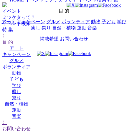
目 的
イベント
ミツケタって？
アート
キャンペーン
グルメ
ボランティア
動物
子ども
学び
イベント検索
癒し
祭り
自然・植物
運動
音楽
特 集
〉
掲載希望
お問い合わせ
目 的
アート
キャンペーン
グルメ
ボランティア
動物
子ども
学び
癒し
祭り
自然・植物
運動
音楽
〉
お問い合わせ