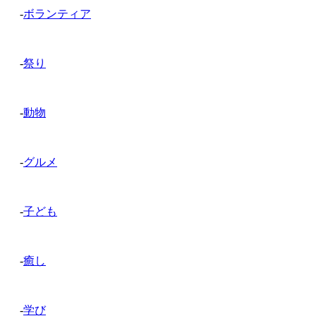
-
ボランティア
-
祭り
-
動物
-
グルメ
-
子ども
-
癒し
-
学び