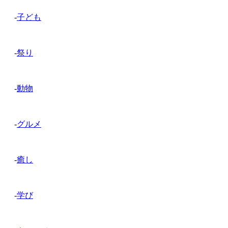
-
子ども
-
祭り
-
動物
-
グルメ
-
癒し
-
学び