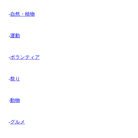
-
自然・植物
-
運動
-
ボランティア
-
祭り
-
動物
-
グルメ