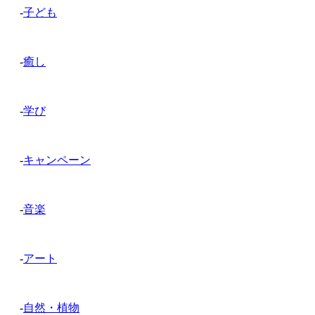
-
子ども
-
癒し
-
学び
-
キャンペーン
-
音楽
-
アート
-
自然・植物