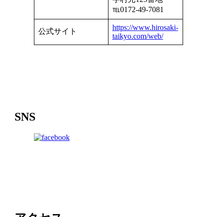
℡0172-49-7081
https://www.hirosaki-
公式サイト
taikyo.com/web/
SNS