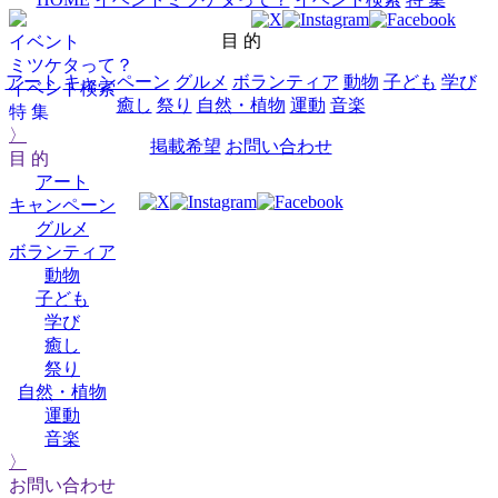
目 的
イベント
ミツケタって？
アート
キャンペーン
グルメ
ボランティア
動物
子ども
学び
イベント検索
癒し
祭り
自然・植物
運動
音楽
特 集
〉
掲載希望
お問い合わせ
目 的
アート
キャンペーン
グルメ
ボランティア
動物
子ども
学び
癒し
祭り
自然・植物
運動
音楽
〉
お問い合わせ