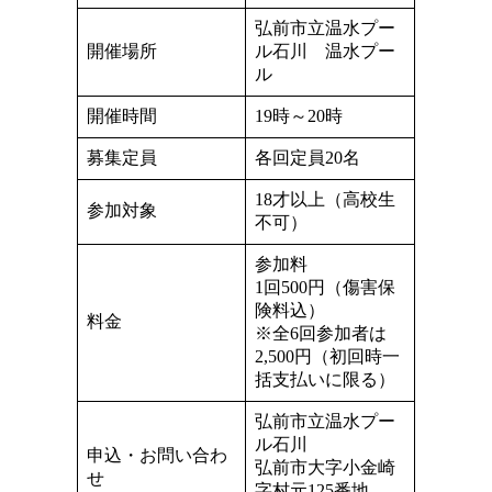
弘前市立温水プー
開催場所
ル石川 温水プー
ル
開催時間
19時～20時
募集定員
各回定員20名
18才以上（高校生
参加対象
不可）
参加料
1回500円（傷害保
険料込）
料金
※全6回参加者は
2,500円（初回時一
括支払いに限る）
弘前市立温水プー
ル石川
申込・お問い合わ
弘前市大字小金崎
せ
字村元125番地