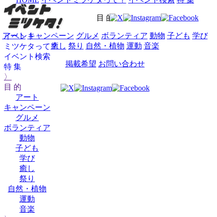
目 的
アート
キャンペーン
グルメ
ボランティア
動物
子ども
学び
イベント
癒し
祭り
自然・植物
運動
音楽
ミツケタって？
イベント検索
掲載希望
お問い合わせ
特 集
〉
目 的
アート
キャンペーン
グルメ
ボランティア
動物
子ども
学び
癒し
祭り
自然・植物
運動
音楽