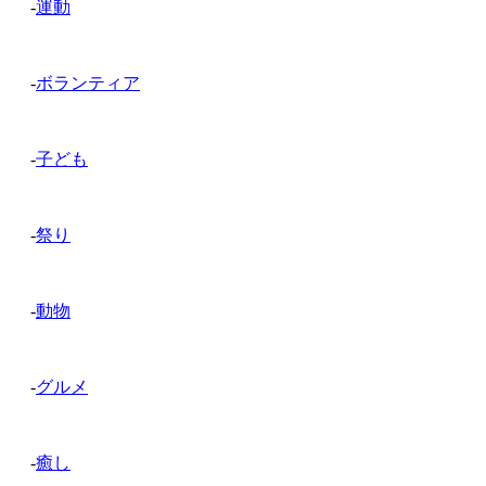
-
運動
-
ボランティア
-
子ども
-
祭り
-
動物
-
グルメ
-
癒し