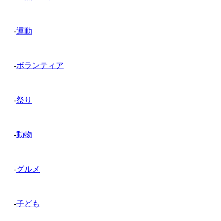
-
運動
-
ボランティア
-
祭り
-
動物
-
グルメ
-
子ども