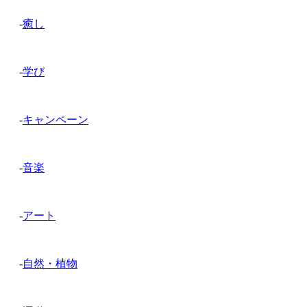
-
癒し
-
学び
-
キャンペーン
-
音楽
-
アート
-
自然・植物