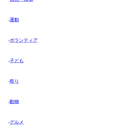
-
運動
-
ボランティア
-
子ども
-
祭り
-
動物
-
グルメ