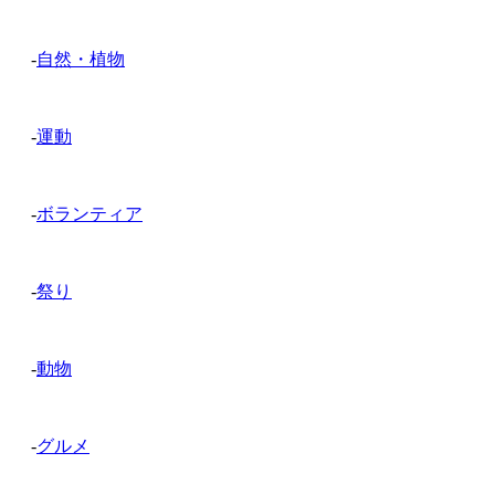
-
自然・植物
-
運動
-
ボランティア
-
祭り
-
動物
-
グルメ