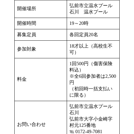
弘前市立温水プール
開催場所
石川 温水プール
開催時間
19～20時
募集定員
各回定員20名
18才以上（高校生不
参加対象
可）
1回500円（傷害保険
料込）
※全6回参加者は2,500
料金
円
（初回時一括支払い
に限る）
弘前市立温水プール
石川
弘前市大字小金崎字
お問い合わせ
村元125番地
℡ 0172-49-7081