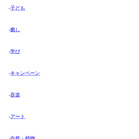
-
子ども
-
癒し
-
学び
-
キャンペーン
-
音楽
-
アート
-
自然・植物