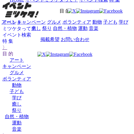
目 的
アート
キャンペーン
グルメ
ボランティア
動物
子ども
学び
イベント
癒し
祭り
自然・植物
運動
音楽
ミツケタって？
イベント検索
掲載希望
お問い合わせ
特 集
〉
目 的
アート
キャンペーン
グルメ
ボランティア
動物
子ども
学び
癒し
祭り
自然・植物
運動
音楽