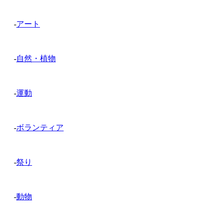
-
アート
-
自然・植物
-
運動
-
ボランティア
-
祭り
-
動物