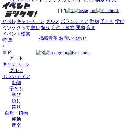
目 的
アート
キャンペーン
グルメ
ボランティア
動物
子ども
学び
イベント
癒し
祭り
自然・植物
運動
音楽
ミツケタって？
イベント検索
掲載希望
お問い合わせ
特 集
〉
目 的
アート
キャンペーン
グルメ
ボランティア
動物
子ども
学び
癒し
祭り
自然・植物
運動
音楽