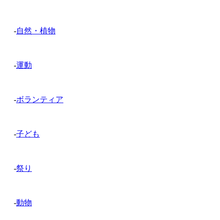
-
自然・植物
-
運動
-
ボランティア
-
子ども
-
祭り
-
動物