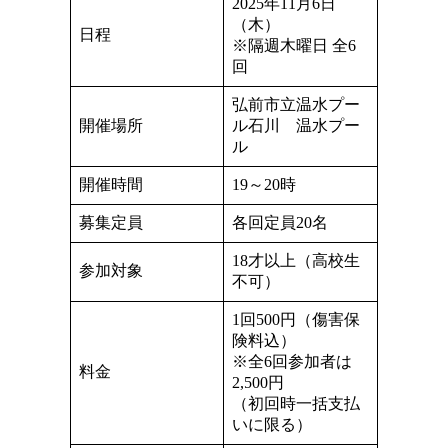
2025年11月6日
（木）
日程
※隔週木曜日 全6
回
弘前市立温水プー
開催場所
ル石川 温水プー
ル
開催時間
19～20時
募集定員
各回定員20名
18才以上（高校生
参加対象
不可）
1回500円（傷害保
険料込）
※全6回参加者は
料金
2,500円
（初回時一括支払
いに限る）