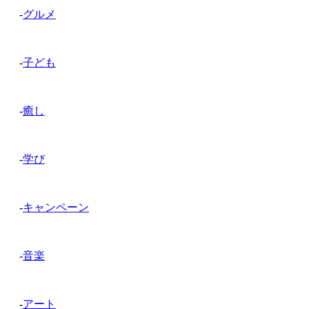
-
グルメ
-
子ども
-
癒し
-
学び
-
キャンペーン
-
音楽
-
アート