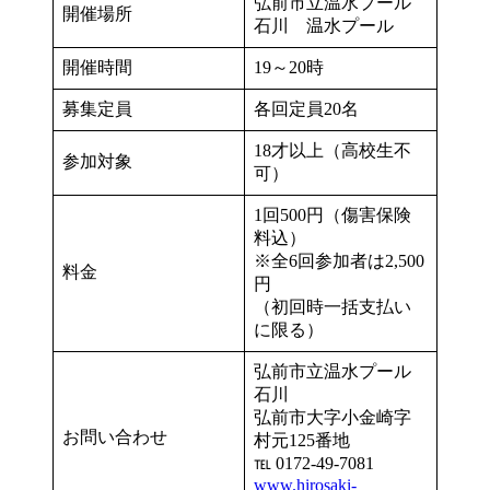
弘前市立温水プール
開催場所
石川 温水プール
開催時間
19～20時
募集定員
各回定員20名
18才以上（高校生不
参加対象
可）
1回500円（傷害保険
料込）
※全6回参加者は2,500
料金
円
（初回時一括支払い
に限る）
弘前市立温水プール
石川
弘前市大字小金崎字
お問い合わせ
村元125番地
℡ 0172-49-7081
www.hirosaki-