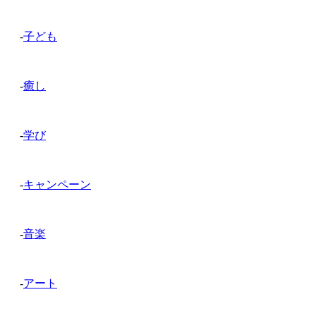
-
子ども
-
癒し
-
学び
-
キャンペーン
-
音楽
-
アート