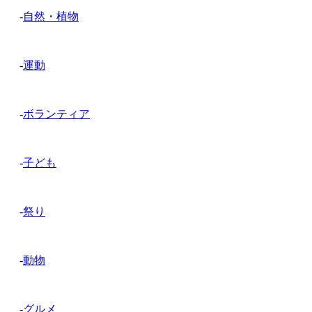
-
自然・植物
-
運動
-
ボランティア
-
子ども
-
祭り
-
動物
-
グルメ