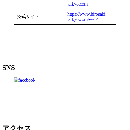
taikyo.com
https://www.hirosaki-
公式サイト
taikyo.com/web/
SNS
アクセス