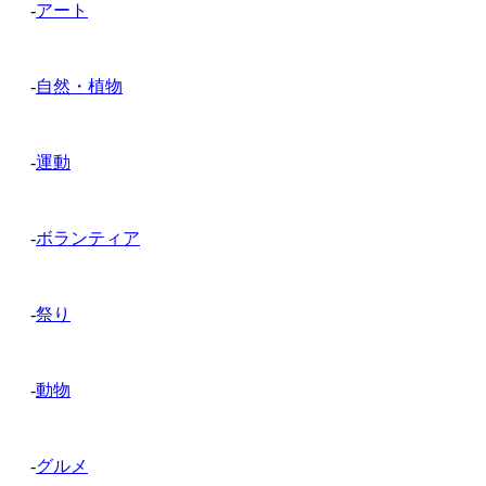
-
アート
-
自然・植物
-
運動
-
ボランティア
-
祭り
-
動物
-
グルメ