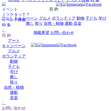
目 的
イベント
ミツケタって？
アート
キャンペーン
グルメ
ボランティア
動物
子ども
学び
イベント検索
癒し
祭り
自然・植物
運動
音楽
特 集
〉
掲載希望
お問い合わせ
目 的
アート
キャンペーン
グルメ
ボランティア
動物
子ども
学び
癒し
祭り
自然・植物
運動
音楽
〉
お問い合わせ