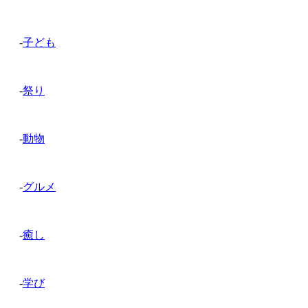
-
子ども
-
祭り
-
動物
-
グルメ
-
癒し
-
学び