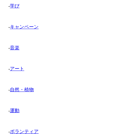
-
学び
-
キャンペーン
-
音楽
-
アート
-
自然・植物
-
運動
-
ボランティア