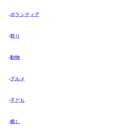
-
ボランティア
-
祭り
-
動物
-
グルメ
-
子ども
-
癒し