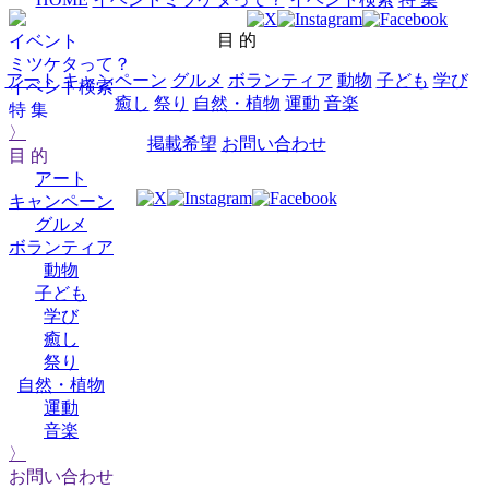
目 的
イベント
ミツケタって？
アート
キャンペーン
グルメ
ボランティア
動物
子ども
学び
イベント検索
癒し
祭り
自然・植物
運動
音楽
特 集
〉
掲載希望
お問い合わせ
目 的
アート
キャンペーン
グルメ
ボランティア
動物
子ども
学び
癒し
祭り
自然・植物
運動
音楽
〉
お問い合わせ