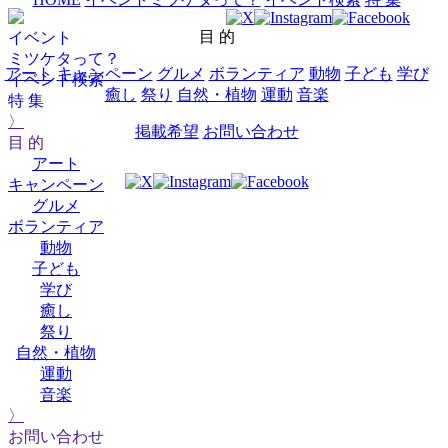
目 的
イベント
ミツケタって？
アート
キャンペーン
グルメ
ボランティア
動物
子ども
学び
イベント検索
癒し
祭り
自然・植物
運動
音楽
特 集
〉
掲載希望
お問い合わせ
目 的
アート
キャンペーン
グルメ
ボランティア
動物
子ども
学び
癒し
祭り
自然・植物
運動
音楽
〉
お問い合わせ