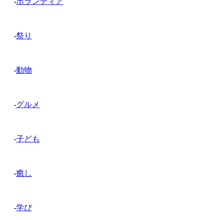
-
ボランティア
-
祭り
-
動物
-
グルメ
-
子ども
-
癒し
-
学び