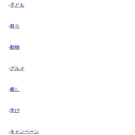
-
子ども
-
祭り
-
動物
-
グルメ
-
癒し
-
学び
-
キャンペーン