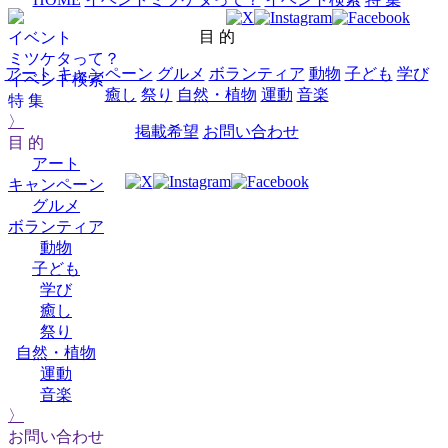
目 的
イベント
ミツケタって？
アート
キャンペーン
グルメ
ボランティア
動物
子ども
学び
イベント検索
癒し
祭り
自然・植物
運動
音楽
特 集
〉
掲載希望
お問い合わせ
目 的
アート
キャンペーン
グルメ
ボランティア
動物
子ども
学び
癒し
祭り
自然・植物
運動
音楽
〉
お問い合わせ