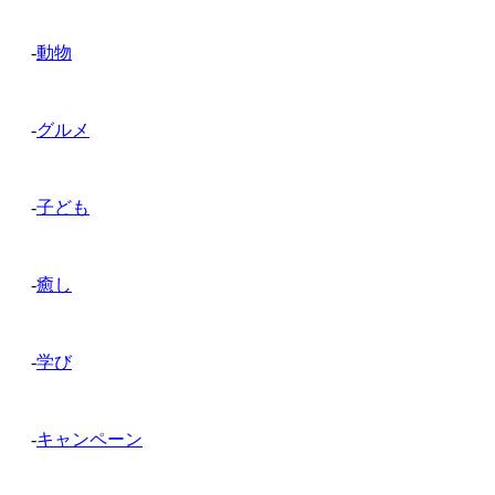
-
動物
-
グルメ
-
子ども
-
癒し
-
学び
-
キャンペーン