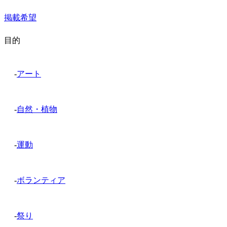
掲載希望
目的
-
アート
-
自然・植物
-
運動
-
ボランティア
-
祭り