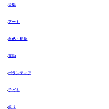
-
音楽
-
アート
-
自然・植物
-
運動
-
ボランティア
-
子ども
-
祭り