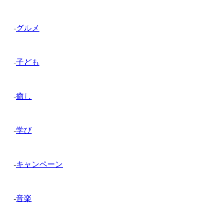
-
グルメ
-
子ども
-
癒し
-
学び
-
キャンペーン
-
音楽