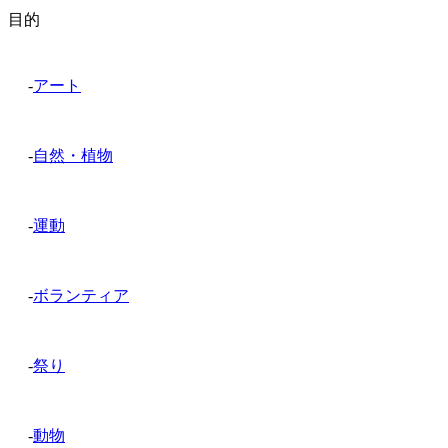
目的
-
アート
-
自然・植物
-
運動
-
ボランティア
-
祭り
-
動物