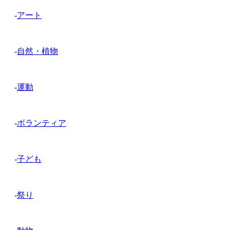
-
アート
-
自然・植物
-
運動
-
ボランティア
-
子ども
-
祭り