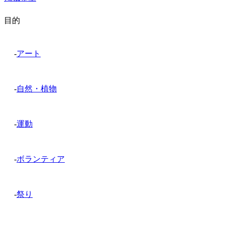
目的
-
アート
-
自然・植物
-
運動
-
ボランティア
-
祭り