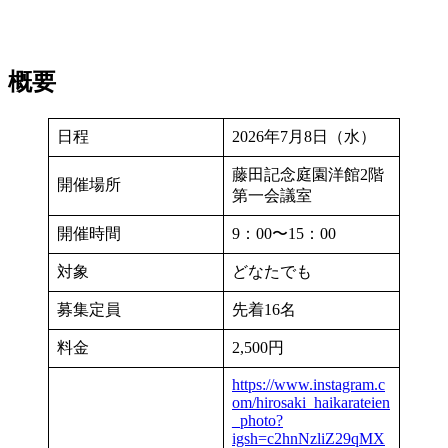
概要
日程
2026年7月8日（水）
藤田記念庭園洋館2階
開催場所
第一会議室
開催時間
9：00〜15：00
対象
どなたでも
募集定員
先着16名
料金
2,500円
https://www.instagram.c
om/hirosaki_haikarateien
_photo?
igsh=c2hnNzliZ29qMX