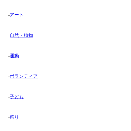
-
アート
-
自然・植物
-
運動
-
ボランティア
-
子ども
-
祭り