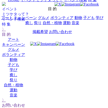
目 的
イベント
ミツケタって？
アート
キャンペーン
グルメ
ボランティア
動物
子ども
学び
イベント検索
癒し
祭り
自然・植物
運動
音楽
特 集
〉
掲載希望
お問い合わせ
目 的
アート
キャンペーン
グルメ
ボランティア
動物
子ども
学び
癒し
祭り
自然・植物
運動
音楽
〉
お問い合わせ