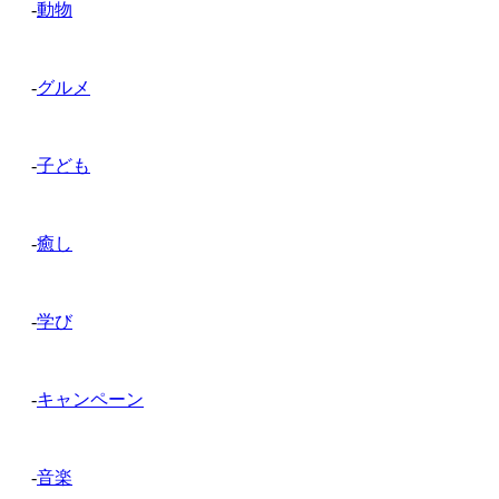
-
動物
-
グルメ
-
子ども
-
癒し
-
学び
-
キャンペーン
-
音楽