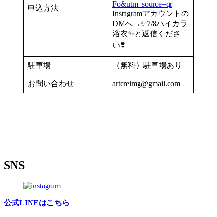
Fo&utm_source=qr
申込方法
Instagramアカウントの
DMへ→✨7/8ハイカラ
浴衣✨と返信くださ
い❣️
駐車場
（無料）駐車場あり
お問い合わせ
artcreimg@gmail.com
SNS
公式LINEはこちら