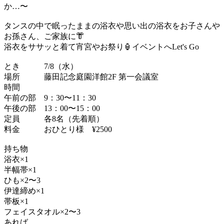
か…〜
タンスの中で眠ったままの浴衣や思い出の浴衣をお子さんや
お孫さん、ご家族に👘
浴衣をササッと着て宵宮やお祭り🏮イベントへLet's Go
とき 7/8（水）
場所 藤田記念庭園洋館2F 第一会議室
時間
午前の部 9：30〜11：30
午後の部 13：00〜15：00
定員 各8名（先着順）
料金 おひとり様 ¥2500
持ち物
浴衣×1
半幅帯×1
ひも×2〜3
伊達締め×1
帯板×1
フェイスタオル×2〜3
あれば…