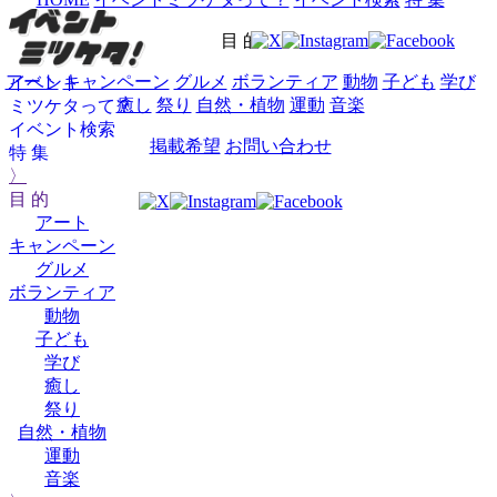
目 的
アート
キャンペーン
グルメ
ボランティア
動物
子ども
学び
イベント
癒し
祭り
自然・植物
運動
音楽
ミツケタって？
イベント検索
掲載希望
お問い合わせ
特 集
〉
目 的
アート
キャンペーン
グルメ
ボランティア
動物
子ども
学び
癒し
祭り
自然・植物
運動
音楽