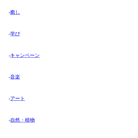
-
癒し
-
学び
-
キャンペーン
-
音楽
-
アート
-
自然・植物