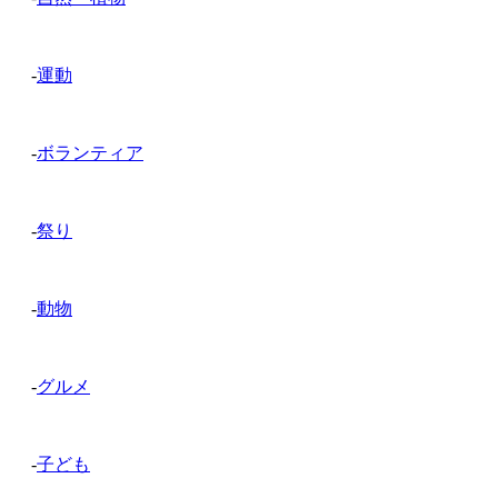
-
運動
-
ボランティア
-
祭り
-
動物
-
グルメ
-
子ども