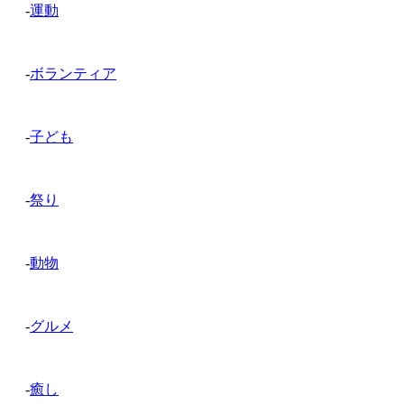
-
運動
-
ボランティア
-
子ども
-
祭り
-
動物
-
グルメ
-
癒し