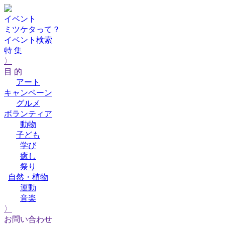
イベント
ミツケタって？
イベント検索
特 集
〉
目 的
アート
キャンペーン
グルメ
ボランティア
動物
子ども
学び
癒し
祭り
自然・植物
運動
音楽
〉
お問い合わせ