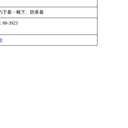
の下着・靴下、防寒着
-3923
d/