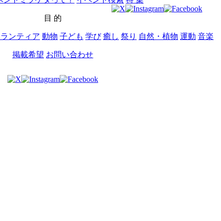
目 的
ボランティア
動物
子ども
学び
癒し
祭り
自然・植物
運動
音楽
掲載希望
お問い合わせ