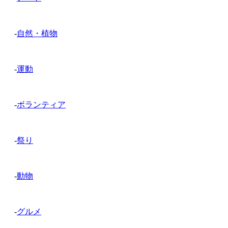
-
自然・植物
-
運動
-
ボランティア
-
祭り
-
動物
-
グルメ