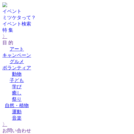
イベント
ミツケタって？
イベント検索
特 集
〉
目 的
アート
キャンペーン
グルメ
ボランティア
動物
子ども
学び
癒し
祭り
自然・植物
運動
音楽
〉
お問い合わせ