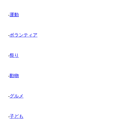
-
運動
-
ボランティア
-
祭り
-
動物
-
グルメ
-
子ども