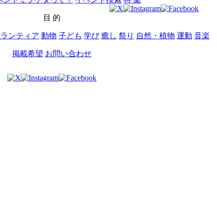
目 的
ボランティア
動物
子ども
学び
癒し
祭り
自然・植物
運動
音楽
掲載希望
お問い合わせ