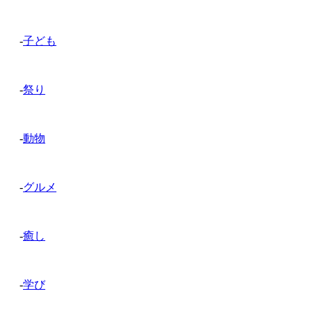
-
子ども
-
祭り
-
動物
-
グルメ
-
癒し
-
学び