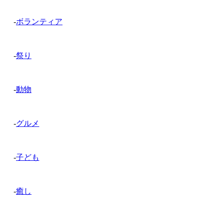
-
ボランティア
-
祭り
-
動物
-
グルメ
-
子ども
-
癒し