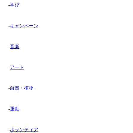
-
学び
-
キャンペーン
-
音楽
-
アート
-
自然・植物
-
運動
-
ボランティア