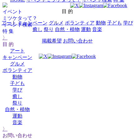
目 的
イベント
ミツケタって？
アート
キャンペーン
グルメ
ボランティア
動物
子ども
学び
イベント検索
癒し
祭り
自然・植物
運動
音楽
特 集
〉
掲載希望
お問い合わせ
目 的
アート
キャンペーン
グルメ
ボランティア
動物
子ども
学び
癒し
祭り
自然・植物
運動
音楽
〉
お問い合わせ