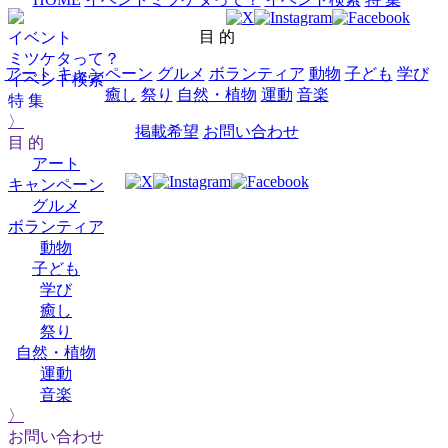
目 的
イベント
ミツケタって？
アート
キャンペーン
グルメ
ボランティア
動物
子ども
学び
イベント検索
癒し
祭り
自然・植物
運動
音楽
特 集
〉
掲載希望
お問い合わせ
目 的
アート
キャンペーン
グルメ
ボランティア
動物
子ども
学び
癒し
祭り
自然・植物
運動
音楽
〉
お問い合わせ