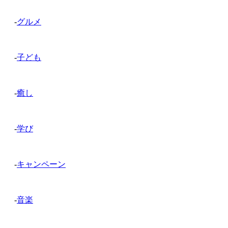
-
グルメ
-
子ども
-
癒し
-
学び
-
キャンペーン
-
音楽