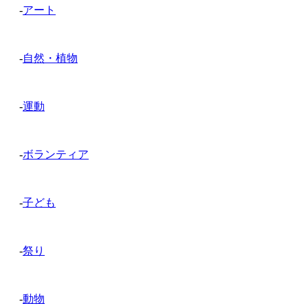
-
アート
-
自然・植物
-
運動
-
ボランティア
-
子ども
-
祭り
-
動物