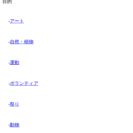
目的
-
アート
-
自然・植物
-
運動
-
ボランティア
-
祭り
-
動物