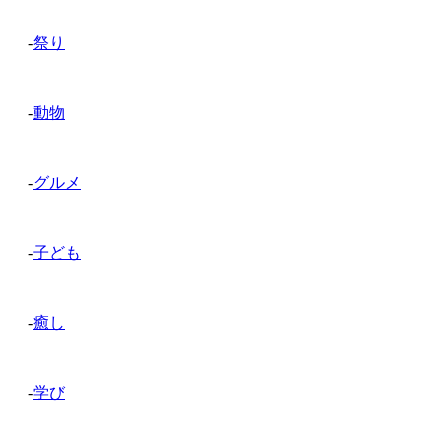
-
祭り
-
動物
-
グルメ
-
子ども
-
癒し
-
学び