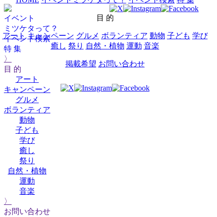
目 的
イベント
ミツケタって？
アート
キャンペーン
グルメ
ボランティア
動物
子ども
学び
イベント検索
癒し
祭り
自然・植物
運動
音楽
特 集
〉
掲載希望
お問い合わせ
目 的
アート
キャンペーン
グルメ
ボランティア
動物
子ども
学び
癒し
祭り
自然・植物
運動
音楽
〉
お問い合わせ