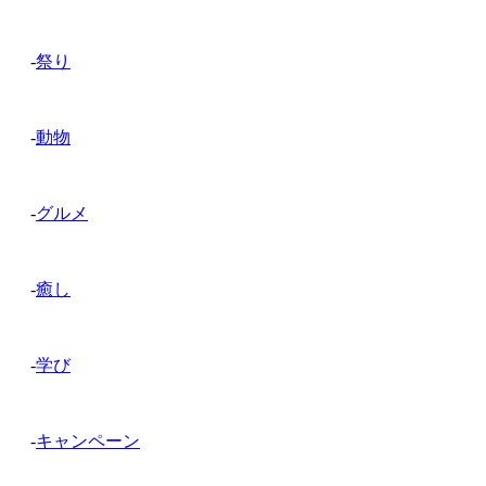
-
祭り
-
動物
-
グルメ
-
癒し
-
学び
-
キャンペーン