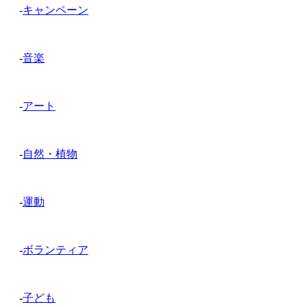
-
キャンペーン
-
音楽
-
アート
-
自然・植物
-
運動
-
ボランティア
-
子ども