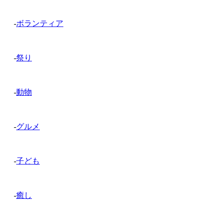
-
ボランティア
-
祭り
-
動物
-
グルメ
-
子ども
-
癒し