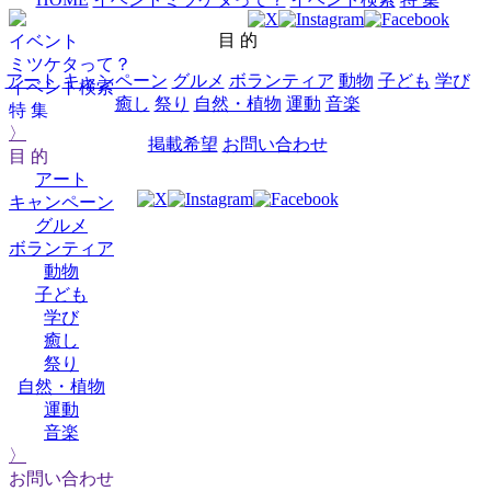
目 的
イベント
ミツケタって？
アート
キャンペーン
グルメ
ボランティア
動物
子ども
学び
イベント検索
癒し
祭り
自然・植物
運動
音楽
特 集
〉
掲載希望
お問い合わせ
目 的
アート
キャンペーン
グルメ
ボランティア
動物
子ども
学び
癒し
祭り
自然・植物
運動
音楽
〉
お問い合わせ