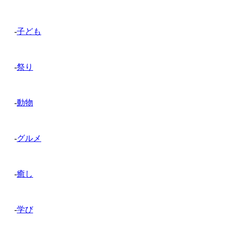
-
子ども
-
祭り
-
動物
-
グルメ
-
癒し
-
学び