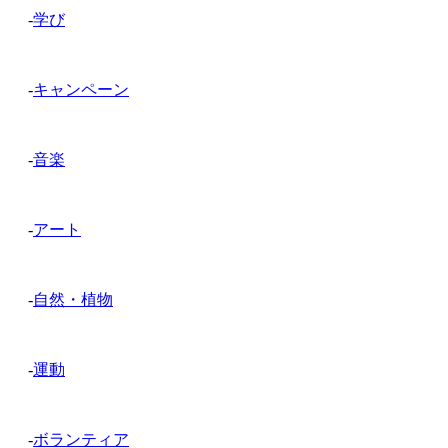
-
学び
-
キャンペーン
-
音楽
-
アート
-
自然・植物
-
運動
-
ボランティア