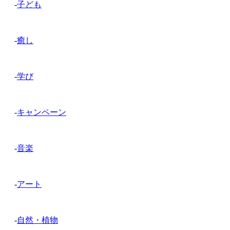
-
子ども
-
癒し
-
学び
-
キャンペーン
-
音楽
-
アート
-
自然・植物