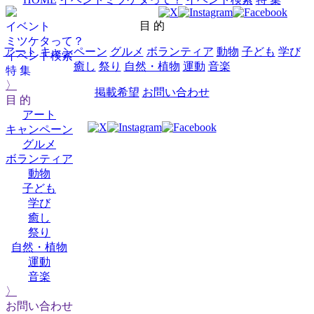
目 的
イベント
ミツケタって？
アート
キャンペーン
グルメ
ボランティア
動物
子ども
学び
イベント検索
癒し
祭り
自然・植物
運動
音楽
特 集
〉
掲載希望
お問い合わせ
目 的
アート
キャンペーン
グルメ
ボランティア
動物
子ども
学び
癒し
祭り
自然・植物
運動
音楽
〉
お問い合わせ