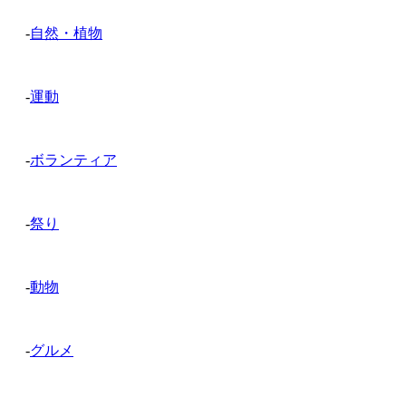
-
自然・植物
-
運動
-
ボランティア
-
祭り
-
動物
-
グルメ