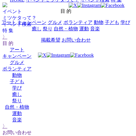
目 的
イベント
ミツケタって？
アート
キャンペーン
グルメ
ボランティア
動物
子ども
学び
イベント検索
癒し
祭り
自然・植物
運動
音楽
特 集
〉
掲載希望
お問い合わせ
目 的
アート
キャンペーン
グルメ
ボランティア
動物
子ども
学び
癒し
祭り
自然・植物
運動
音楽
〉
お問い合わせ