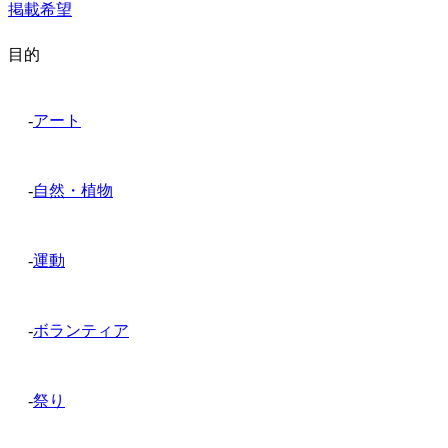
掲載希望
目的
-
アート
-
自然・植物
-
運動
-
ボランティア
-
祭り