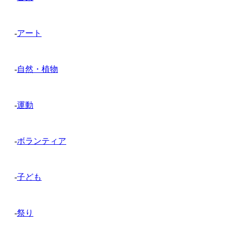
-
アート
-
自然・植物
-
運動
-
ボランティア
-
子ども
-
祭り