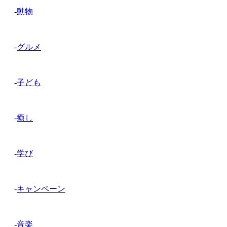
-
動物
-
グルメ
-
子ども
-
癒し
-
学び
-
キャンペーン
-
音楽