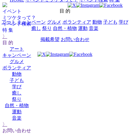
目 的
イベント
ミツケタって？
アート
キャンペーン
グルメ
ボランティア
動物
子ども
学び
イベント検索
癒し
祭り
自然・植物
運動
音楽
特 集
〉
掲載希望
お問い合わせ
目 的
アート
キャンペーン
グルメ
ボランティア
動物
子ども
学び
癒し
祭り
自然・植物
運動
音楽
〉
お問い合わせ