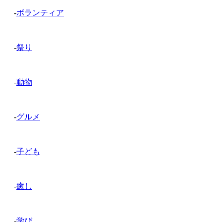
-
ボランティア
-
祭り
-
動物
-
グルメ
-
子ども
-
癒し
-
学び