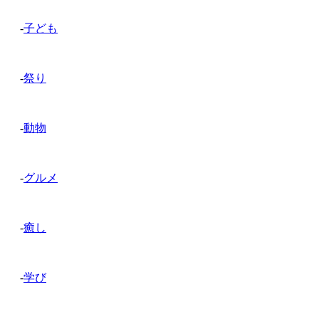
-
子ども
-
祭り
-
動物
-
グルメ
-
癒し
-
学び