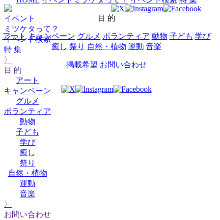
目 的
イベント
ミツケタって？
アート
キャンペーン
グルメ
ボランティア
動物
子ども
学び
イベント検索
癒し
祭り
自然・植物
運動
音楽
特 集
〉
掲載希望
お問い合わせ
目 的
アート
キャンペーン
グルメ
ボランティア
動物
子ども
学び
癒し
祭り
自然・植物
運動
音楽
〉
お問い合わせ