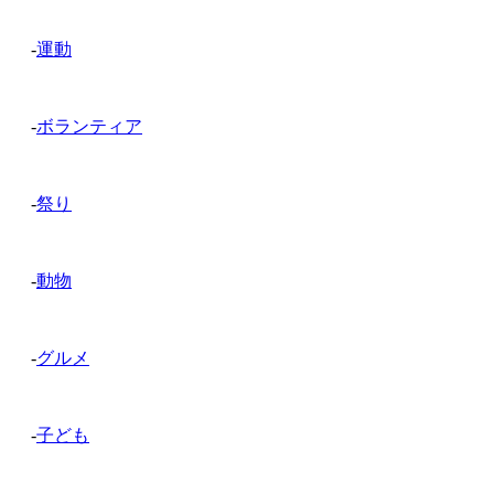
-
運動
-
ボランティア
-
祭り
-
動物
-
グルメ
-
子ども