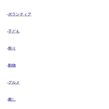
-
ボランティア
-
子ども
-
祭り
-
動物
-
グルメ
-
癒し