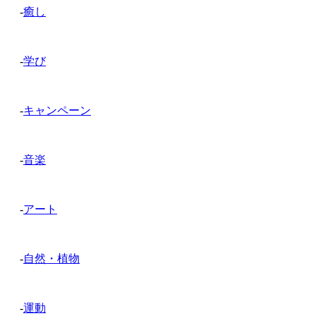
-
癒し
-
学び
-
キャンペーン
-
音楽
-
アート
-
自然・植物
-
運動