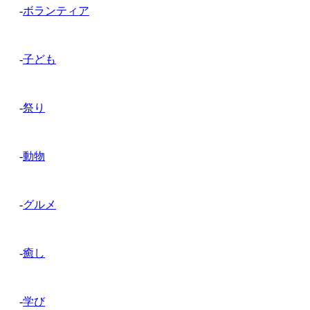
-
ボランティア
-
子ども
-
祭り
-
動物
-
グルメ
-
癒し
-
学び