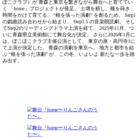
ぽこクラブ）が ⻘森と東京を繋ぎながら舞台へと育ててい
く 「home」プロジェクトが発足。 土壌を耕し、種を蒔き、
時間をかけて育てる、 “根を張った演劇” を創るため、 Step1
の戯曲読み合わせから始まり、 Step1.5 の⾳楽朗読劇、 そし
てStep2のリーディングドラマ上演を経て、 2025年11⽉、つ
いに青森県立美術館にて舞台化が決定。 さらに2026年1月に
は、ぽこぽこクラブ主催公演として、 東京の座・高円寺1に
て上演が決定した。 青森の演劇を東京へ。 ​地方と都市を結
ぶ “根を張った演劇” が、この冬、いよいよ 新たな一歩を踏
み出す。