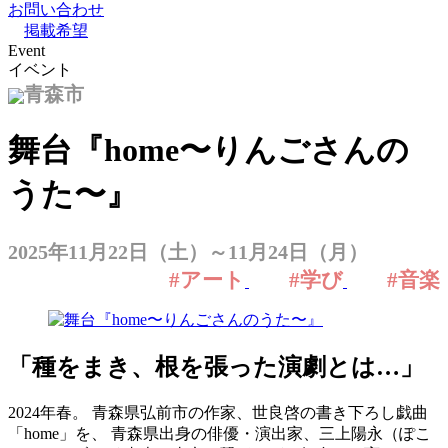
お問い合わせ
掲載希望
Event
イベント
青森市
舞台『home〜りんごさんの
うた〜』
2025年11月22日（土）～11月24日（月）
#アート
#学び
#音楽
「種をまき、根を張った演劇とは…」
2024年春。 ⻘森県弘前市の作家、世良啓の書き下ろし戯曲
「home」を、 ⻘森県出⾝の俳優・演出家、三上陽永（ぽこ