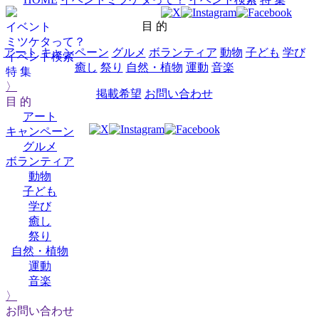
目 的
イベント
ミツケタって？
アート
キャンペーン
グルメ
ボランティア
動物
子ども
学び
イベント検索
癒し
祭り
自然・植物
運動
音楽
特 集
〉
掲載希望
お問い合わせ
目 的
アート
キャンペーン
グルメ
ボランティア
動物
子ども
学び
癒し
祭り
自然・植物
運動
音楽
〉
お問い合わせ