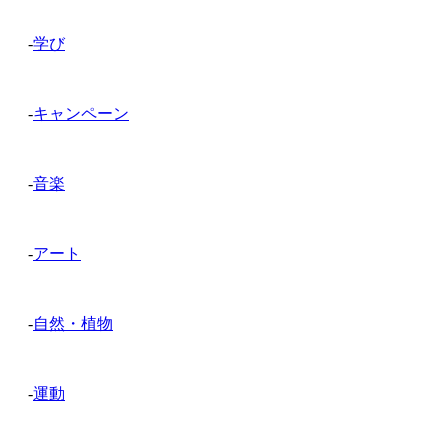
-
学び
-
キャンペーン
-
音楽
-
アート
-
自然・植物
-
運動