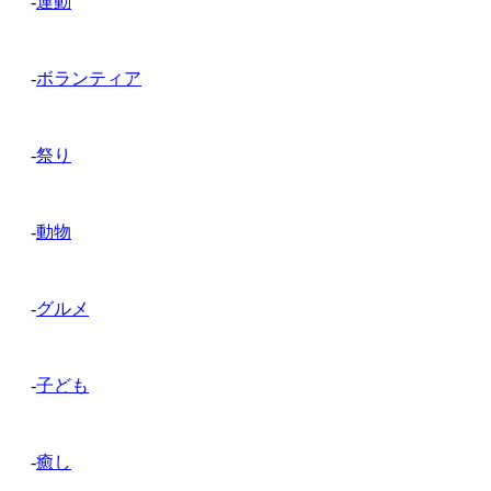
-
運動
-
ボランティア
-
祭り
-
動物
-
グルメ
-
子ども
-
癒し