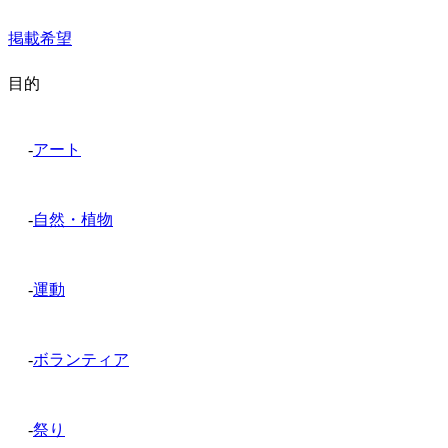
掲載希望
目的
-
アート
-
自然・植物
-
運動
-
ボランティア
-
祭り