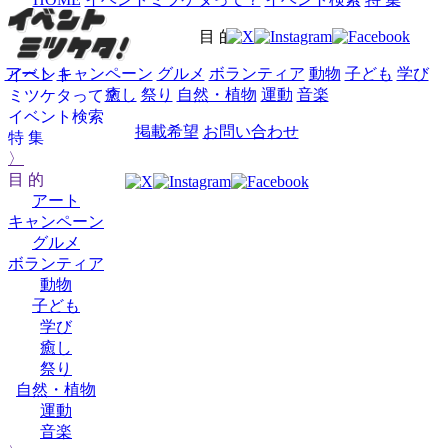
目 的
アート
キャンペーン
グルメ
ボランティア
動物
子ども
学び
イベント
癒し
祭り
自然・植物
運動
音楽
ミツケタって？
イベント検索
掲載希望
お問い合わせ
特 集
〉
目 的
アート
キャンペーン
グルメ
ボランティア
動物
子ども
学び
癒し
祭り
自然・植物
運動
音楽