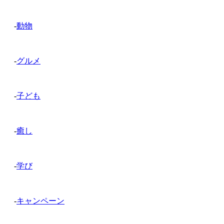
-
動物
-
グルメ
-
子ども
-
癒し
-
学び
-
キャンペーン