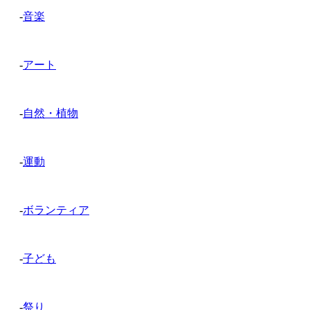
-
音楽
-
アート
-
自然・植物
-
運動
-
ボランティア
-
子ども
-
祭り