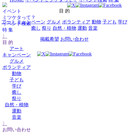
目 的
イベント
ミツケタって？
アート
キャンペーン
グルメ
ボランティア
動物
子ども
学び
イベント検索
癒し
祭り
自然・植物
運動
音楽
特 集
〉
掲載希望
お問い合わせ
目 的
アート
キャンペーン
グルメ
ボランティア
動物
子ども
学び
癒し
祭り
自然・植物
運動
音楽
〉
お問い合わせ