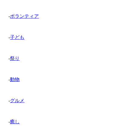
-
ボランティア
-
子ども
-
祭り
-
動物
-
グルメ
-
癒し