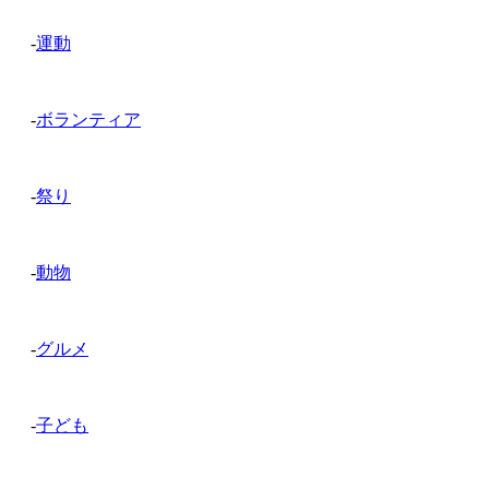
-
運動
-
ボランティア
-
祭り
-
動物
-
グルメ
-
子ども