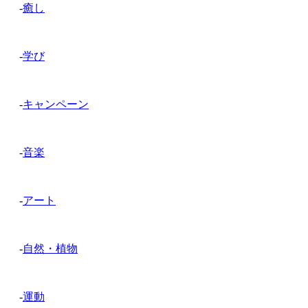
-
癒し
-
学び
-
キャンペーン
-
音楽
-
アート
-
自然・植物
-
運動