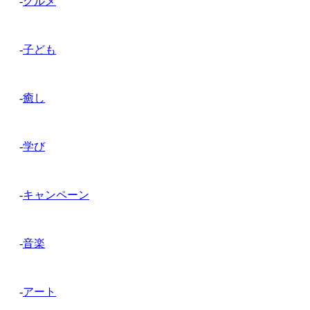
-
グルメ
-
子ども
-
癒し
-
学び
-
キャンペーン
-
音楽
-
アート