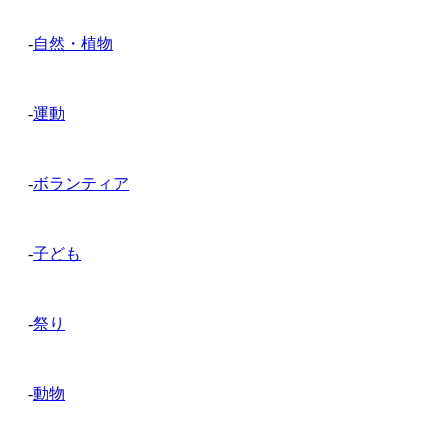
-
自然・植物
-
運動
-
ボランティア
-
子ども
-
祭り
-
動物