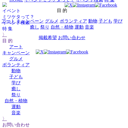
目 的
イベント
ミツケタって？
アート
キャンペーン
グルメ
ボランティア
動物
子ども
学び
イベント検索
癒し
祭り
自然・植物
運動
音楽
特 集
〉
掲載希望
お問い合わせ
目 的
アート
キャンペーン
グルメ
ボランティア
動物
子ども
学び
癒し
祭り
自然・植物
運動
音楽
〉
お問い合わせ