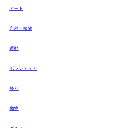
-
アート
-
自然・植物
-
運動
-
ボランティア
-
祭り
-
動物