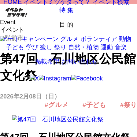
HOME
イベントミツケタって？
イベント検索
特 集
Event
目 的
イベント
弘前市
アート
キャンペーン
グルメ
ボランティア
動物
子ども
学び
癒し
祭り
自然・植物
運動
音楽
第47回 石川地区公民館
掲載希望
お問い合わせ
文化祭
2026年2月08日（日）
#グルメ
#子ども
#祭り