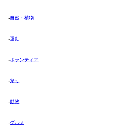
-
自然・植物
-
運動
-
ボランティア
-
祭り
-
動物
-
グルメ