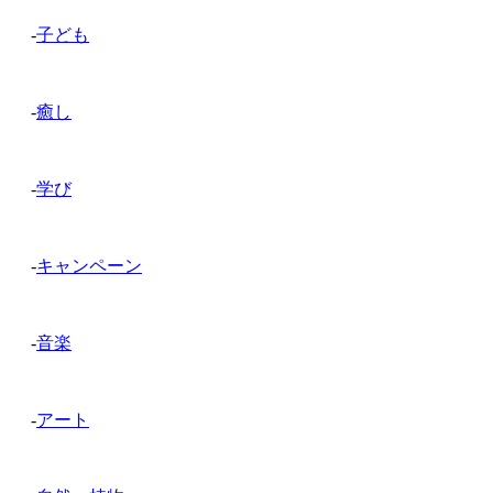
-
子ども
-
癒し
-
学び
-
キャンペーン
-
音楽
-
アート