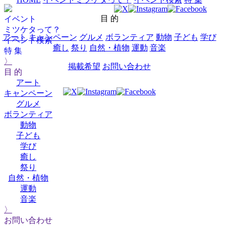
目 的
イベント
ミツケタって？
アート
キャンペーン
グルメ
ボランティア
動物
子ども
学び
イベント検索
癒し
祭り
自然・植物
運動
音楽
特 集
〉
掲載希望
お問い合わせ
目 的
アート
キャンペーン
グルメ
ボランティア
動物
子ども
学び
癒し
祭り
自然・植物
運動
音楽
〉
お問い合わせ