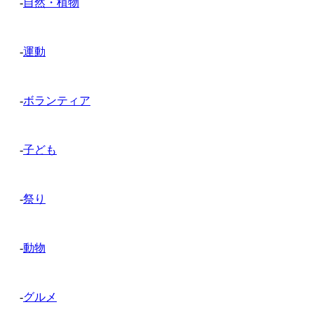
-
自然・植物
-
運動
-
ボランティア
-
子ども
-
祭り
-
動物
-
グルメ