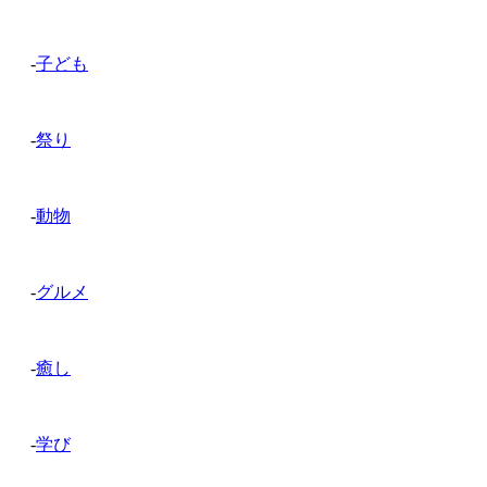
-
子ども
-
祭り
-
動物
-
グルメ
-
癒し
-
学び