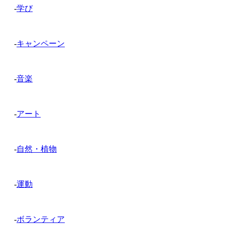
-
学び
-
キャンペーン
-
音楽
-
アート
-
自然・植物
-
運動
-
ボランティア