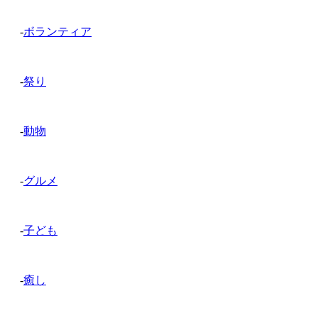
-
ボランティア
-
祭り
-
動物
-
グルメ
-
子ども
-
癒し