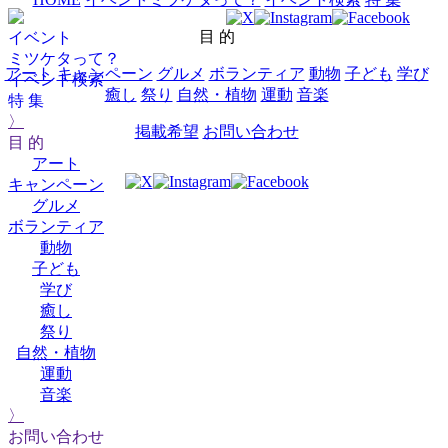
目 的
イベント
ミツケタって？
アート
キャンペーン
グルメ
ボランティア
動物
子ども
学び
イベント検索
癒し
祭り
自然・植物
運動
音楽
特 集
〉
掲載希望
お問い合わせ
目 的
アート
キャンペーン
グルメ
ボランティア
動物
子ども
学び
癒し
祭り
自然・植物
運動
音楽
〉
お問い合わせ