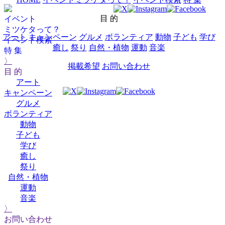
目 的
イベント
ミツケタって？
アート
キャンペーン
グルメ
ボランティア
動物
子ども
学び
イベント検索
癒し
祭り
自然・植物
運動
音楽
特 集
〉
掲載希望
お問い合わせ
目 的
アート
キャンペーン
グルメ
ボランティア
動物
子ども
学び
癒し
祭り
自然・植物
運動
音楽
〉
お問い合わせ