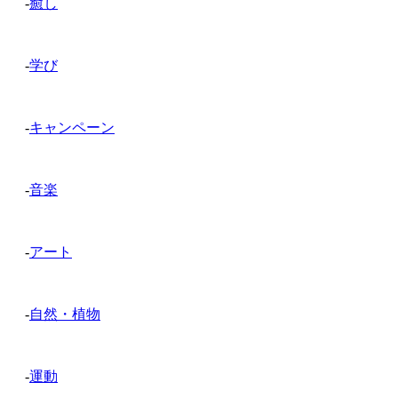
-
癒し
-
学び
-
キャンペーン
-
音楽
-
アート
-
自然・植物
-
運動