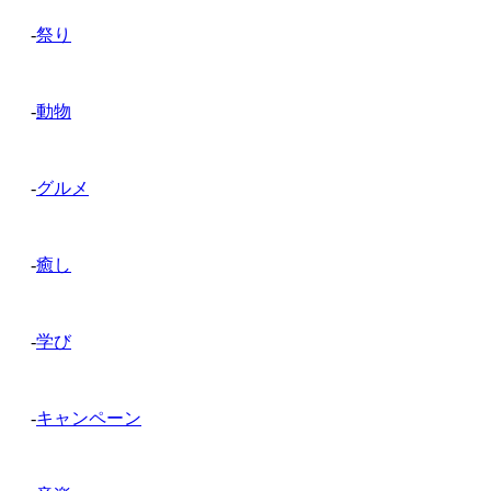
-
祭り
-
動物
-
グルメ
-
癒し
-
学び
-
キャンペーン