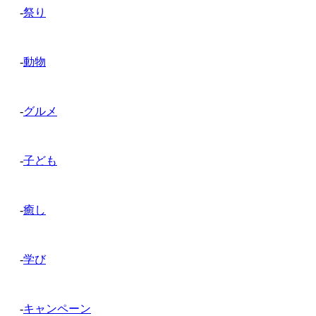
-
祭り
-
動物
-
グルメ
-
子ども
-
癒し
-
学び
-
キャンペーン