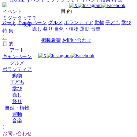
目 的
イベント
ミツケタって？
アート
キャンペーン
グルメ
ボランティア
動物
子ども
学び
イベント検索
癒し
祭り
自然・植物
運動
音楽
特 集
〉
掲載希望
お問い合わせ
目 的
アート
キャンペーン
グルメ
ボランティア
動物
子ども
学び
癒し
祭り
自然・植物
運動
音楽
〉
お問い合わせ