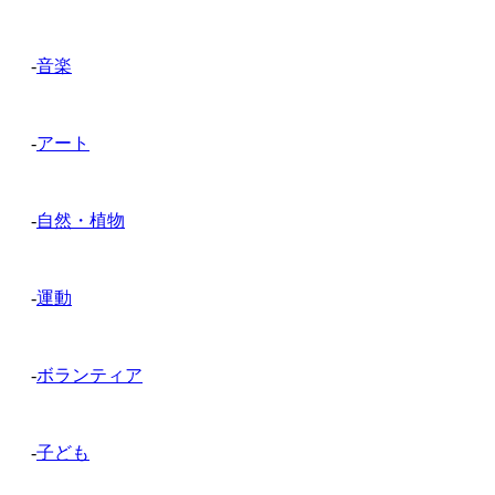
-
音楽
-
アート
-
自然・植物
-
運動
-
ボランティア
-
子ども