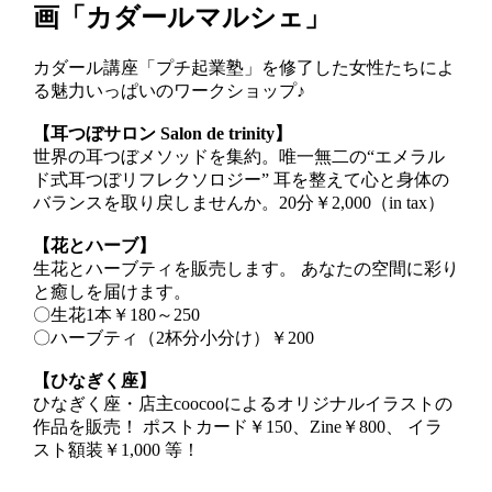
画「カダールマルシェ」
カダール講座「プチ起業塾」を修了した女性たちによ
る魅力いっぱいのワークショップ♪
【耳つぼサロン Salon de trinity】
世界の耳つぼメソッドを集約。唯一無二の“エメラル
ド式耳つぼリフレクソロジー” 耳を整えて心と身体の
バランスを取り戻しませんか。20分￥2,000（in tax）
【花とハーブ】
生花とハーブティを販売します。 あなたの空間に彩り
と癒しを届けます。
〇生花1本￥180～250
〇ハーブティ（2杯分小分け）￥200
【ひなぎく座】
ひなぎく座・店主coocooによるオリジナルイラストの
作品を販売！ ポストカード￥150、Zine￥800、 イラ
スト額装￥1,000 等！