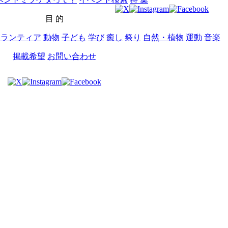
目 的
ボランティア
動物
子ども
学び
癒し
祭り
自然・植物
運動
音楽
掲載希望
お問い合わせ