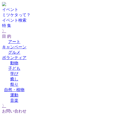
イベント
ミツケタって？
イベント検索
特 集
〉
目 的
アート
キャンペーン
グルメ
ボランティア
動物
子ども
学び
癒し
祭り
自然・植物
運動
音楽
〉
お問い合わせ