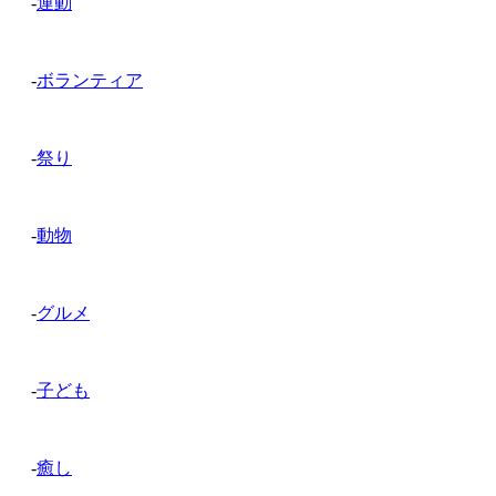
-
運動
-
ボランティア
-
祭り
-
動物
-
グルメ
-
子ども
-
癒し