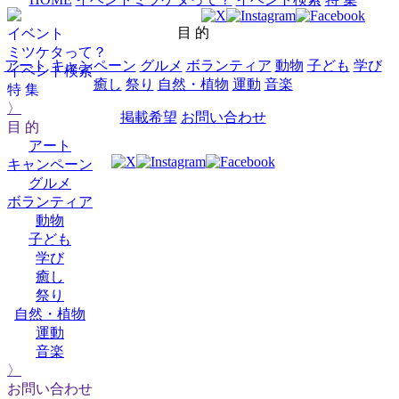
目 的
イベント
ミツケタって？
アート
キャンペーン
グルメ
ボランティア
動物
子ども
学び
イベント検索
癒し
祭り
自然・植物
運動
音楽
特 集
〉
掲載希望
お問い合わせ
目 的
アート
キャンペーン
グルメ
ボランティア
動物
子ども
学び
癒し
祭り
自然・植物
運動
音楽
〉
お問い合わせ