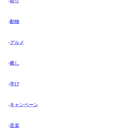
-
祭り
-
動物
-
グルメ
-
癒し
-
学び
-
キャンペーン
-
音楽