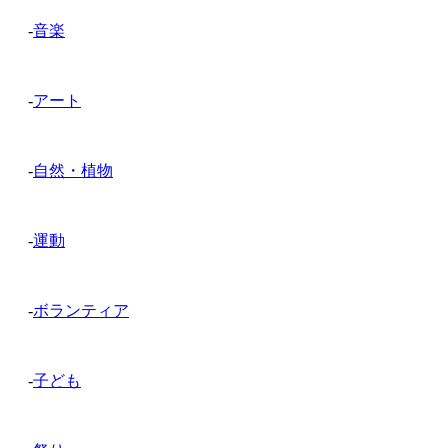
-
音楽
-
アート
-
自然・植物
-
運動
-
ボランティア
-
子ども