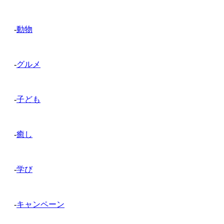
-
動物
-
グルメ
-
子ども
-
癒し
-
学び
-
キャンペーン