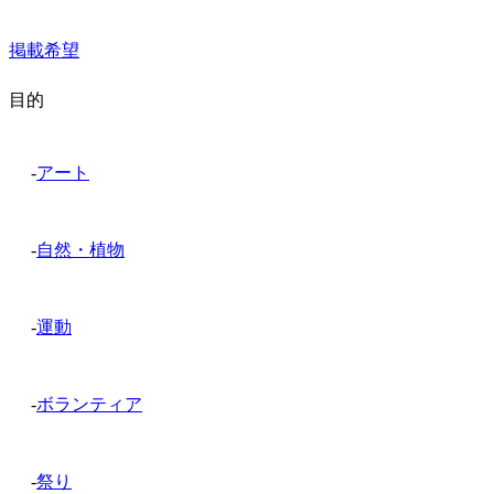
掲載希望
目的
-
アート
-
自然・植物
-
運動
-
ボランティア
-
祭り