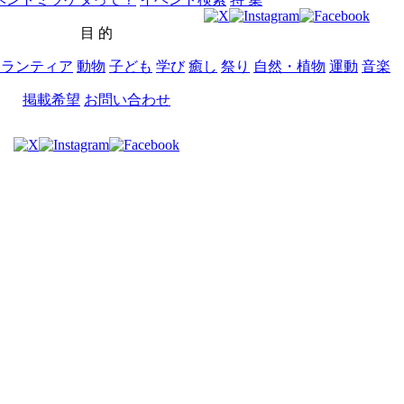
目 的
ボランティア
動物
子ども
学び
癒し
祭り
自然・植物
運動
音楽
掲載希望
お問い合わせ