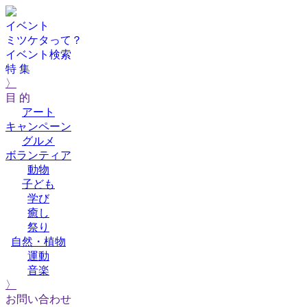
イベント
ミツケタって？
イベント検索
特 集
〉
目 的
アート
キャンペーン
グルメ
ボランティア
動物
子ども
学び
癒し
祭り
自然・植物
運動
音楽
〉
お問い合わせ