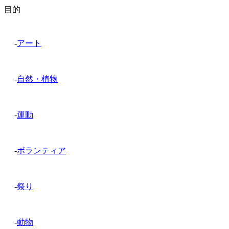
目的
-
アート
-
自然・植物
-
運動
-
ボランティア
-
祭り
-
動物