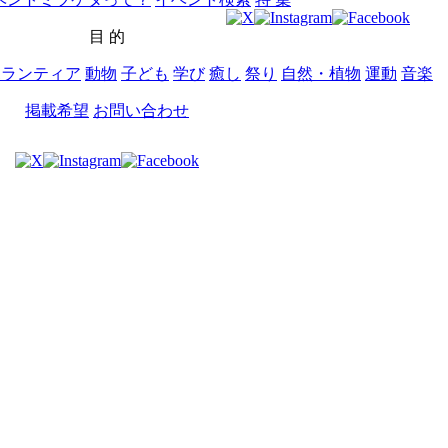
目 的
ボランティア
動物
子ども
学び
癒し
祭り
自然・植物
運動
音楽
掲載希望
お問い合わせ