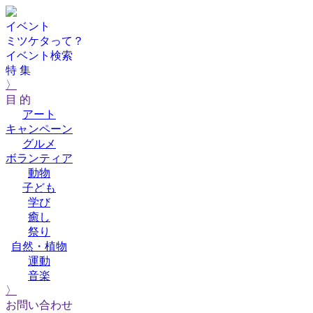
イベント
ミツケタって？
イベント検索
特 集
〉
目 的
アート
キャンペーン
グルメ
ボランティア
動物
子ども
学び
癒し
祭り
自然・植物
運動
音楽
〉
お問い合わせ