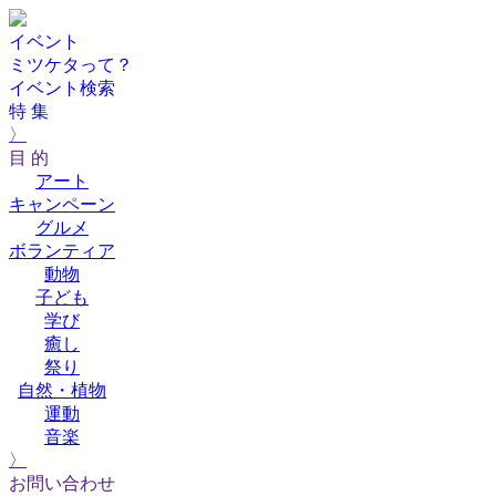
イベント
ミツケタって？
イベント検索
特 集
〉
目 的
アート
キャンペーン
グルメ
ボランティア
動物
子ども
学び
癒し
祭り
自然・植物
運動
音楽
〉
お問い合わせ