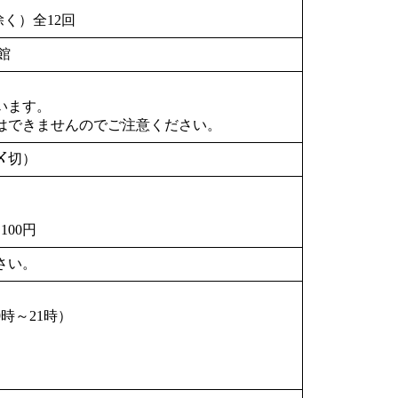
除く）全12回
館
ないます。
はできませんのでご注意ください。
〆切）
00円
さい。
時～21時）