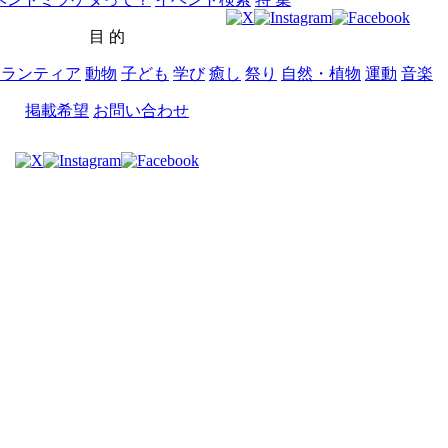
目 的
ボランティア
動物
子ども
学び
癒し
祭り
自然・植物
運動
音楽
掲載希望
お問い合わせ