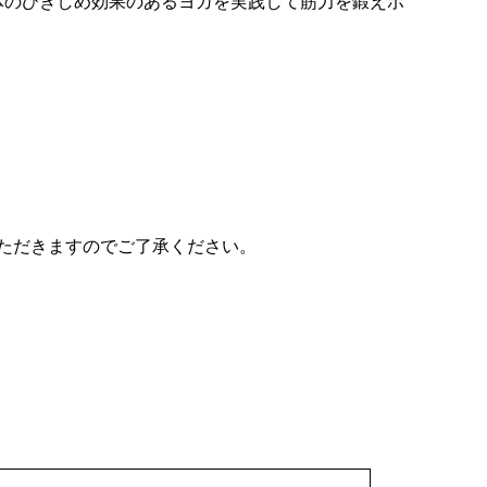
体のひきしめ効果のあるヨガを実践して筋力を鍛えボ
さい。
ただきますのでご了承ください。