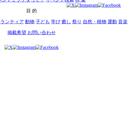
目 的
ボランティア
動物
子ども
学び
癒し
祭り
自然・植物
運動
音楽
掲載希望
お問い合わせ