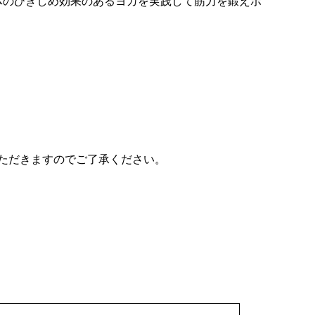
体のひきしめ効果のあるヨガを実践して筋力を鍛えボ
さい。
ただきますのでご了承ください。