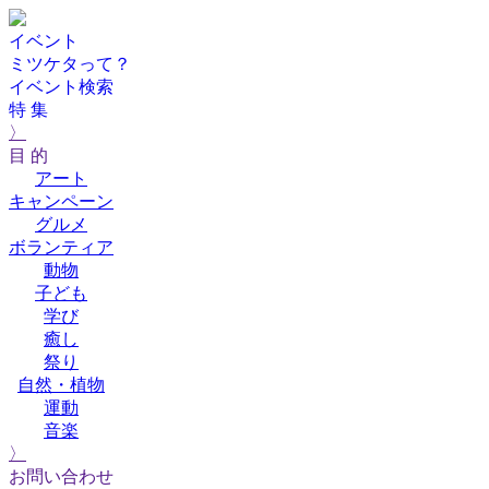
イベント
ミツケタって？
イベント検索
特 集
〉
目 的
アート
キャンペーン
グルメ
ボランティア
動物
子ども
学び
癒し
祭り
自然・植物
運動
音楽
〉
お問い合わせ