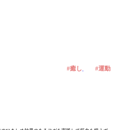
#癒し
#運動