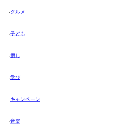
-
グルメ
-
子ども
-
癒し
-
学び
-
キャンペーン
-
音楽