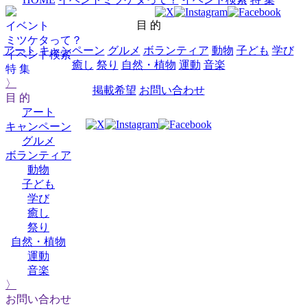
目 的
イベント
ミツケタって？
アート
キャンペーン
グルメ
ボランティア
動物
子ども
学び
イベント検索
癒し
祭り
自然・植物
運動
音楽
特 集
〉
掲載希望
お問い合わせ
目 的
アート
キャンペーン
グルメ
ボランティア
動物
子ども
学び
癒し
祭り
自然・植物
運動
音楽
〉
お問い合わせ