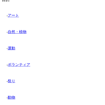
-
アート
-
自然・植物
-
運動
-
ボランティア
-
祭り
-
動物