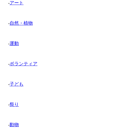
-
アート
-
自然・植物
-
運動
-
ボランティア
-
子ども
-
祭り
-
動物