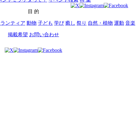
目 的
ボランティア
動物
子ども
学び
癒し
祭り
自然・植物
運動
音楽
掲載希望
お問い合わせ