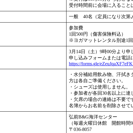
受付時間前に会場に入るこ
一般 40名（定員になり次第
参加費
1回500円（傷害保険料込）
※ヨガマットレンタル別途1回1
3月14日（土）9時00分より
申し込みフォームまたは電話
https://forms.gle/eZeuJqaXF7e
・水分補給用飲み物、汗拭き
方は各自ご準備
・シューズは使用しません。
・参加者が各回30名以上に
・欠席の場合の連絡は不要で
名簿からお名前を削除させて
弘前B&G海洋センター
（毎週火曜日休館 開館時間9
〒036-8057