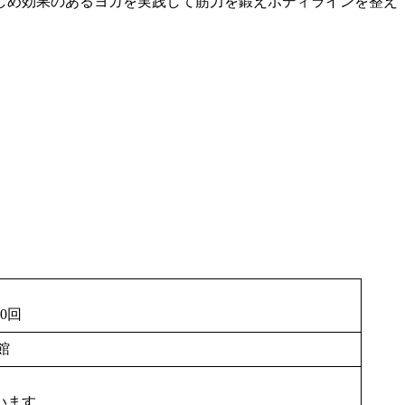
しめ効果のあるヨガを実践して筋力を鍛えボディラインを整え
0回
館
ないます。