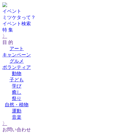
イベント
ミツケタって？
イベント検索
特 集
〉
目 的
アート
キャンペーン
グルメ
ボランティア
動物
子ども
学び
癒し
祭り
自然・植物
運動
音楽
〉
お問い合わせ