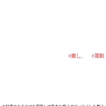
#癒し
#運動