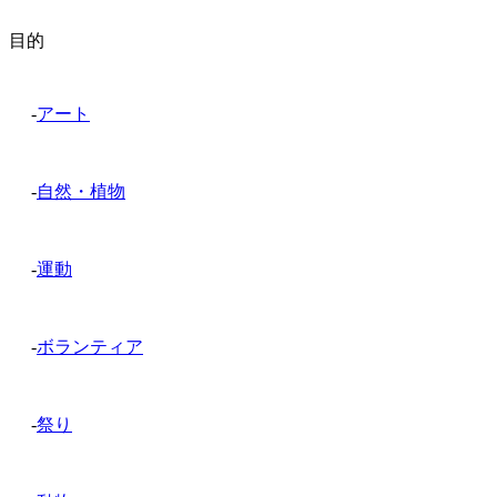
目的
-
アート
-
自然・植物
-
運動
-
ボランティア
-
祭り