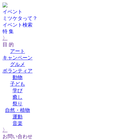
イベント
ミツケタって？
イベント検索
特 集
〉
目 的
アート
キャンペーン
グルメ
ボランティア
動物
子ども
学び
癒し
祭り
自然・植物
運動
音楽
〉
お問い合わせ