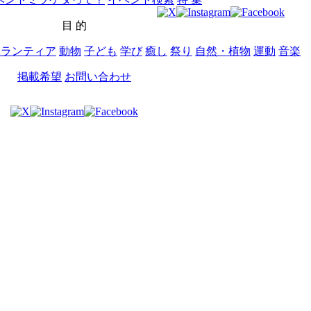
目 的
ボランティア
動物
子ども
学び
癒し
祭り
自然・植物
運動
音楽
掲載希望
お問い合わせ