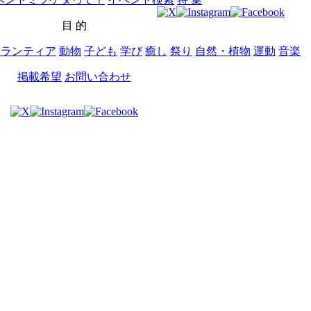
目 的
ボランティア
動物
子ども
学び
癒し
祭り
自然・植物
運動
音楽
掲載希望
お問い合わせ