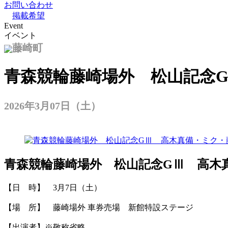
お問い合わせ
掲載希望
Event
イベント
藤崎町
青森競輪藤崎場外 松山記念
2026年3月07日（土）
青森競輪藤崎場外 松山記念GⅢ 高木
【日 時】 3月7日（土）
【場 所】 藤崎場外 車券売場 新館特設ステージ
【出演者】※敬称省略