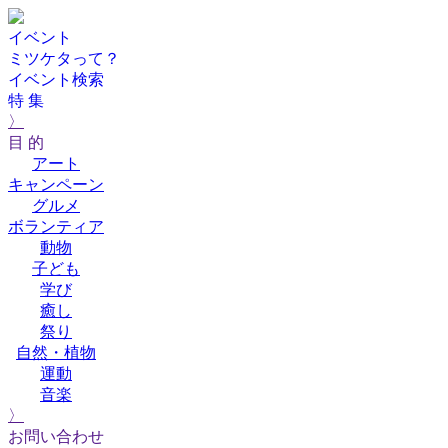
イベント
ミツケタって？
イベント検索
特 集
〉
目 的
アート
キャンペーン
グルメ
ボランティア
動物
子ども
学び
癒し
祭り
自然・植物
運動
音楽
〉
お問い合わせ